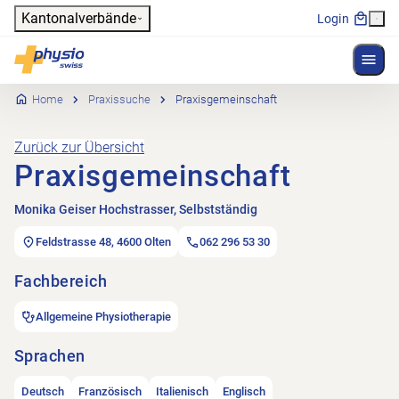
Header
Kantonalverbände
Login
Menü 
Hauptnavigation
Physioswiss
Home
Praxissuche
Praxisgemeinschaft
Zurück zur Übersicht
Praxisgemeinschaft
Monika Geiser Hochstrasser, Selbstständig
Feldstrasse 48, 4600 Olten
062 296 53 30
Fachbereich
Allgemeine Physiotherapie
Sprachen
Deutsch
Französisch
Italienisch
Englisch