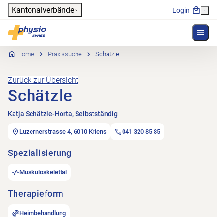
Header
Kantonalverbände
Login
Menü 
Hauptnavigation
Physioswiss
Home
Praxissuche
Schätzle
Zurück zur Übersicht
Schätzle
Katja Schätzle-Horta, Selbstständig
Luzernerstrasse 4, 6010 Kriens
041 320 85 85
Spezialisierung
Muskuloskelettal
Therapieform
Heimbehandlung