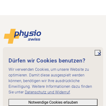
Footer
Zur Startseite
Physioswiss
Dammweg 3
unde
Dürfen wir Cookies benutzen?
3013 Bern
+41 58 255 36 00
Wir verwenden Cookies, um unsere Website zu
info@physioswiss.ch
optimieren. Damit diese ausgespielt werden
Social Media
können, benötigen wir Ihre ausdrückliche
Wichtiges
Einwilligung. Weitere Informationen dazu finden
Sie unter
Datenschutz und Widerruf
.
Wissen
Dienstleistungen
Notwendige Cookies erlauben
Über Physioswiss