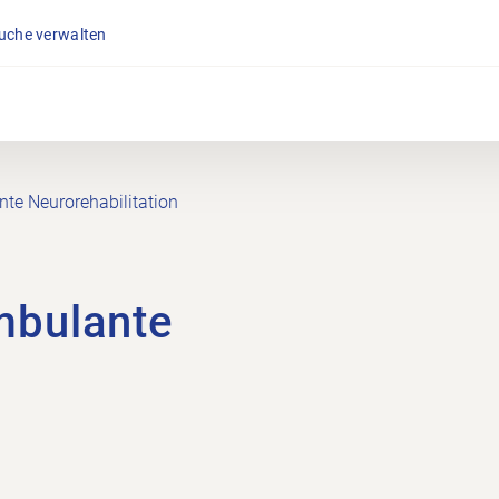
suche verwalten
te Neurorehabilitation
mbulante