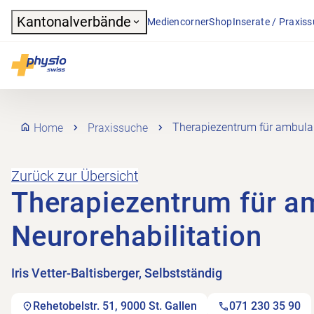
Header
Kantonalverbände
Mediencorner
Shop
Inserate / Praxis
Hauptnavigation
Physioswiss
Home
Praxissuche
Therapiezentrum für ambulan
Zurück zur Übersicht
Therapiezentrum für a
Neurorehabilitation
Iris Vetter-Baltisberger, Selbstständig
Rehetobelstr. 51, 9000 St. Gallen
071 230 35 90