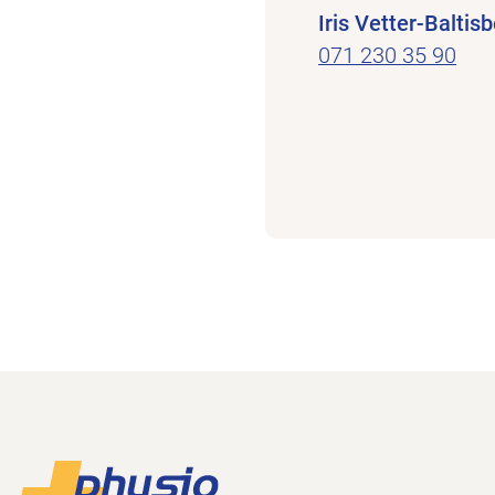
Iris Vetter-Baltis
071 230 35 90
Footer
Zur Startseite