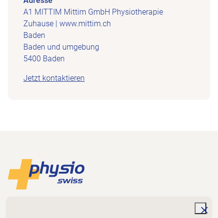
Adresse
A1 MITTIM Mittim GmbH Physiotherapie
Zuhause | www.mittim.ch
Baden
Baden und umgebung
5400 Baden
Jetzt kontaktieren
Footer
Zur Startseite
Physioswiss
Dammweg 3