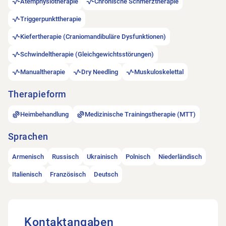
Atemphysiotherapie
Chronische Schmerztherapie
Triggerpunkttherapie
Kiefertherapie (Craniomandibuläre Dysfunktionen)
Schwindeltherapie (Gleichgewichtsstörungen)
Manualtherapie
Dry Needling
Muskuloskelettal
Therapieform
Heimbehandlung
Medizinische Trainingstherapie (MTT)
Sprachen
Armenisch
Russisch
Ukrainisch
Polnisch
Niederländisch
Italienisch
Französisch
Deutsch
Kontaktangaben