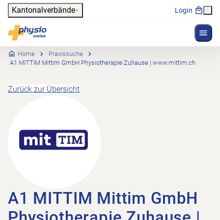
Header
Kantonalverbände
Login
Menü 
Hauptnavigation
Physioswiss
Home
Praxissuche
A1 MITTIM Mittim GmbH Physiotherapie Zuhause | www.mittim.ch
Zurück zur Übersicht
A1 MITTIM Mittim GmbH
Physiotherapie Zuhause |