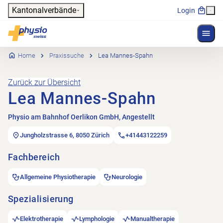
Header
Kantonalverbände
Login
Menü 
Hauptnavigation
Physioswiss
Home
Praxissuche
Lea Mannes-Spahn
Zurück zur Übersicht
Lea Mannes-Spahn
Physio am Bahnhof Oerlikon GmbH, Angestellt
Jungholzstrasse 6, 8050 Zürich
+41443122259
Fachbereich
Allgemeine Physiotherapie
Neurologie
Spezialisierung
Elektrotherapie
Lymphologie
Manualtherapie