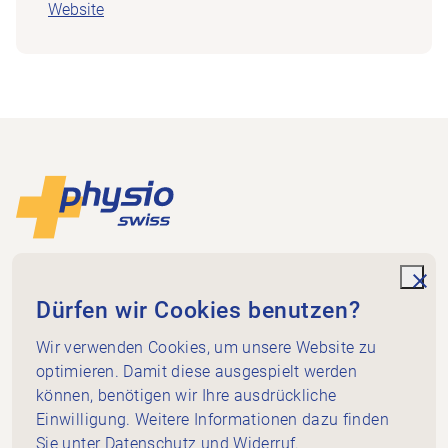
Website
Footer
Zur Startseite
Physioswiss
Dammweg 3
unde
Dürfen wir Cookies benutzen?
3013 Bern
+41 58 255 36 00
Wir verwenden Cookies, um unsere Website zu
info@physioswiss.ch
optimieren. Damit diese ausgespielt werden
Social Media
können, benötigen wir Ihre ausdrückliche
Wichtiges
Einwilligung. Weitere Informationen dazu finden
Sie unter
Datenschutz und Widerruf
.
Wissen