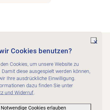
undefi
wir Cookies benutzen?
Dienstleistungen
Für Physiotherapeut:innen
den Cookies, um unsere Website zu
Für Inserent:innen
. Damit diese ausgespielt werden können,
ir Ihre ausdrückliche Einwilligung.
formationen dazu finden Sie unter
z und Widerruf
.
Notwendige Cookies erlauben