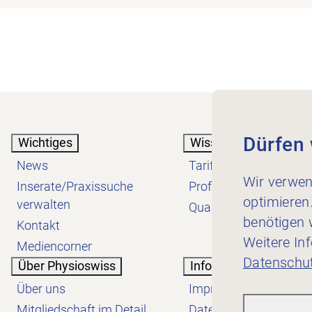
Dürfen 
Wichtiges
Wissen
News
Tarif
Wir verwen
Inserate/Praxissuche
Profession
optimieren
verwalten
Qualität
benötigen w
Kontakt
Weitere In
Mediencorner
Datenschut
Über Physioswiss
Informatives
Über uns
Impressum
Mitgliedschaft im Detail
Datenschutzerklärung