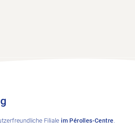
ng
zerfreundliche Filiale
im Pérolles-Centre
.