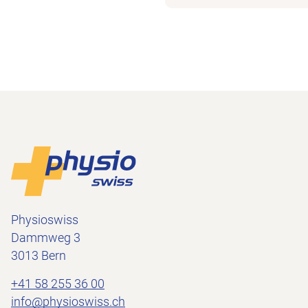
Footer
Zur Startseite
Physioswiss
Dammweg 3
3013 Bern
+41 58 255 36 00
info@physioswiss.ch