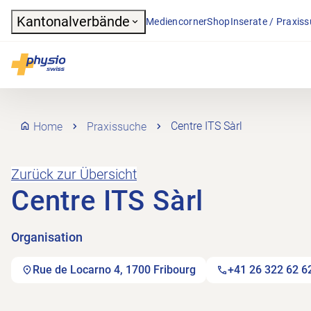
Header
Kantonalverbände
Mediencorner
Shop
Inserate / Praxis
Hauptnavigation
Physioswiss
Home
Praxissuche
Centre ITS Sàrl
Zurück zur Übersicht
Centre ITS Sàrl
Organisation
Rue de Locarno 4, 1700 Fribourg
+41 26 322 62 6