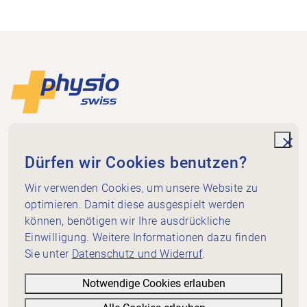
Footer
Zur Startseite
Physioswiss
Dammweg 3
unde
Dürfen wir Cookies benutzen?
3013 Bern
+41 58 255 36 00
Wir verwenden Cookies, um unsere Website zu
info@physioswiss.ch
optimieren. Damit diese ausgespielt werden
Social Media
können, benötigen wir Ihre ausdrückliche
Wichtiges
Einwilligung. Weitere Informationen dazu finden
Sie unter
Datenschutz und Widerruf
.
Wissen
Dienstleistungen
Notwendige Cookies erlauben
Über Physioswiss