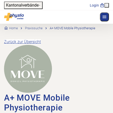
Header
Kantonalverbände
Login
Menü 
Hauptnavigation
Physioswiss
Home
Praxissuche
A+ MOVE Mobile Physiotherapie
Zurück zur Übersicht
A+ MOVE Mobile
Physiotherapie