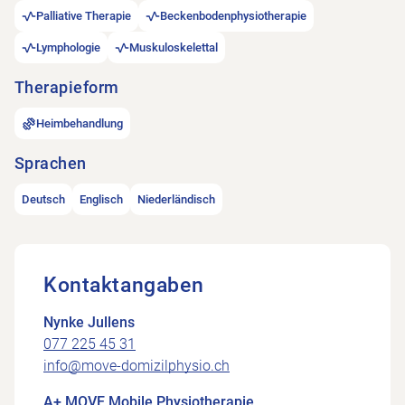
Palliative Therapie
Beckenbodenphysiotherapie
Lymphologie
Muskuloskelettal
Therapieform
Heimbehandlung
Sprachen
Deutsch
Englisch
Niederländisch
Kontaktangaben
Nynke Jullens
077 225 45 31
info@move-domizilphysio.ch
A+ MOVE Mobile Physiotherapie