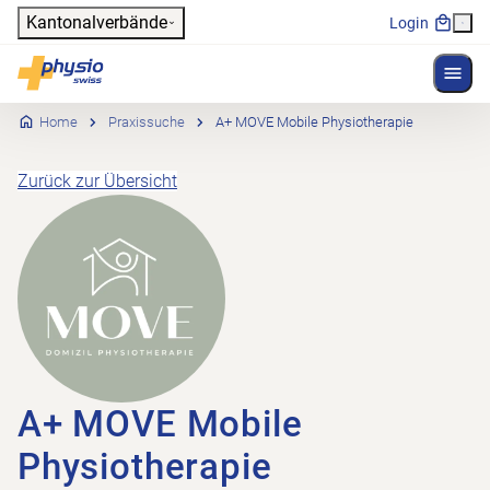
Header
Kantonalverbände
Login
Menü 
Hauptnavigation
Physioswiss
Home
Praxissuche
A+ MOVE Mobile Physiotherapie
Zurück zur Übersicht
A+ MOVE Mobile
Physiotherapie