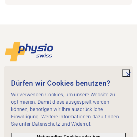
Footer
Zur Startseite
Physioswiss
Dammweg 3
unde
Dürfen wir Cookies benutzen?
3013 Bern
+41 58 255 36 00
Wir verwenden Cookies, um unsere Website zu
info@physioswiss.ch
optimieren. Damit diese ausgespielt werden
Social Media
können, benötigen wir Ihre ausdrückliche
Wichtiges
Einwilligung. Weitere Informationen dazu finden
Sie unter
Datenschutz und Widerruf
.
Wissen
Dienstleistungen