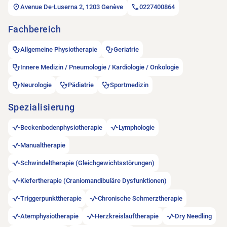
Avenue De-Luserna 2, 1203 Genève
0227400864
Fachbereich
Allgemeine Physiotherapie
Geriatrie
Innere Medizin / Pneumologie / Kardiologie / Onkologie
Neurologie
Pädiatrie
Sportmedizin
Spezialisierung
Beckenbodenphysiotherapie
Lymphologie
Manualtherapie
Schwindeltherapie (Gleichgewichtsstörungen)
Kiefertherapie (Craniomandibuläre Dysfunktionen)
Triggerpunkttherapie
Chronische Schmerztherapie
Atemphysiotherapie
Herzkreislauftherapie
Dry Needling