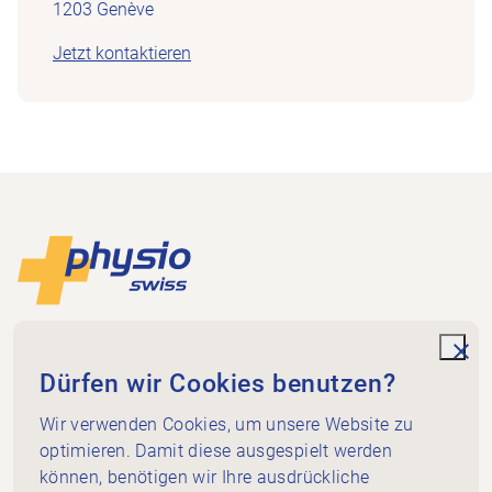
1203 Genève
Jetzt kontaktieren
Footer
Zur Startseite
Physioswiss
Dammweg 3
unde
Dürfen wir Cookies benutzen?
3013 Bern
+41 58 255 36 00
Wir verwenden Cookies, um unsere Website zu
info@physioswiss.ch
optimieren. Damit diese ausgespielt werden
Social Media
können, benötigen wir Ihre ausdrückliche