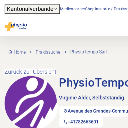
Header
Kantonalverbände
Mediencorner
Shop
Inserate / Praxis
Hauptnavigation
Physioswiss
Home
Praxissuche
PhysioTempo Sàrl
Zurück zur Übersicht
PhysioTempo
Virginie Alder, Selbstständig
Avenue des Grandes-Commune
+41782663601