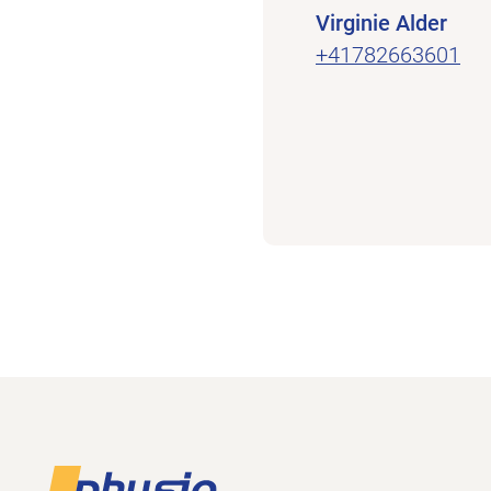
Virginie Alder
+41782663601
Footer
Zur Startseite