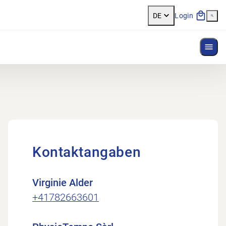
DE
Login
Menü
Kontaktangaben
Virginie Alder
+41782663601