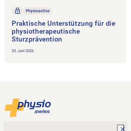
Nur für Mitglieder
Physioactive
Praktische Unterstützung für die
physiotherapeutische
Sturzprävention
23. Juni 2026
Footer
Zur Startseite
Physioswiss