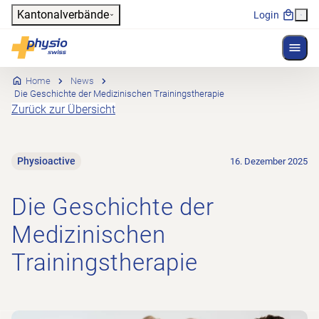
Header
Kantonalverbände
Login
Menü 
Hauptnavigation
Physioswiss
Home
News
Die Geschichte der Medizinischen Trainingstherapie
Zurück zur Übersicht
Physioactive
16. Dezember 2025
Die Geschichte der
Medizinischen
Trainingstherapie