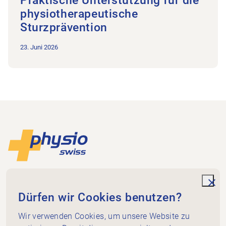
Praktische Unterstützung für die
physiotherapeutische
Sturzprävention
23. Juni 2026
Footer
Zur Startseite
Physioswiss
Dammweg 3
unde
Dürfen wir Cookies benutzen?
3013 Bern
+41 58 255 36 00
Wir verwenden Cookies, um unsere Website zu