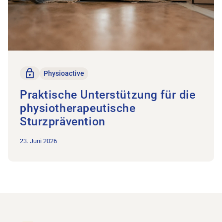
Nur für Mitglieder
Physioactive
Praktische Unterstützung für die
physiotherapeutische
Sturzprävention
23. Juni 2026
Footer
Zur Startseite