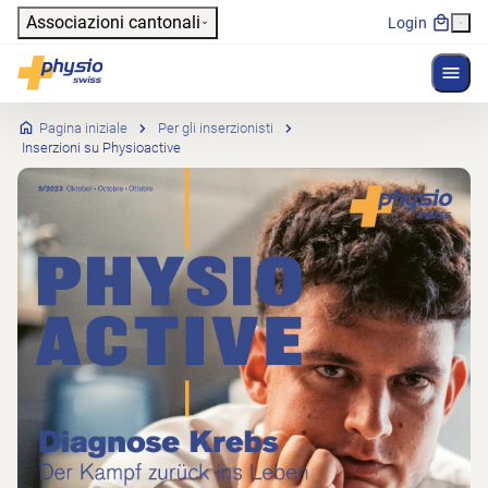
Header
Associazioni cantonali
Login
Mostr
Navigazione principale
Physioswiss
Pagina iniziale
Per gli inserzionisti
Inserzioni su Physioactive