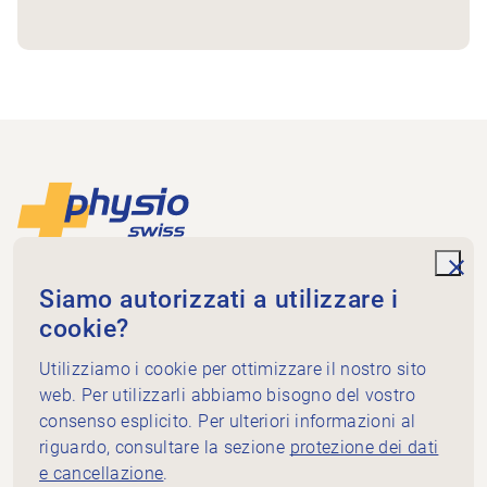
Piè di pagina
Alla pagina iniziale
unde
Physioswiss
Siamo autorizzati a utilizzare i
Dammweg 3
cookie?
3013 Bern
+41 58 255 36 00
Utilizziamo i cookie per ottimizzare il nostro sito
info@physioswiss.ch
web. Per utilizzarli abbiamo bisogno del vostro
Media sociali
consenso esplicito. Per ulteriori informazioni al
Informazioni importanti
riguardo, consultare la sezione
protezione dei dati
e cancellazione
.
Conoscenze