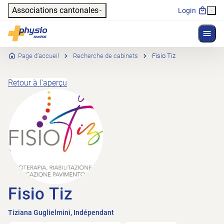
Header
Associations cantonales
Login
Affich
Navigation principale
Physioswiss
Page d’accueil
Recherche de cabinets
Fisio Tiz
Retour à l'aperçu
Fisio Tiz
Tiziana Guglielmini, Indépendant