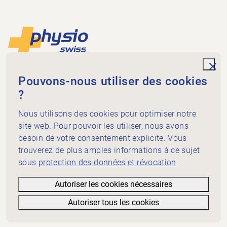
Footer
Vers la page d'accueil
unde
Physioswiss
Pouvons-nous utiliser des cookies
Dammweg 3
?
3013 Bern
+41 58 255 36 00
Nous utilisons des cookies pour optimiser notre
info@physioswiss.ch
site web. Pour pouvoir les utiliser, nous avons
Médias sociaux
besoin de votre consentement explicite. Vous
Important
trouverez de plus amples informations à ce sujet
sous
protection des données et révocation
.
Connaissances
Prestations
Autoriser les cookies nécessaires
A propos de Physioswiss
Autoriser tous les cookies
Informations