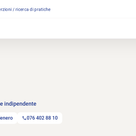
rzioni / ricerca di pratiche
re indipendente
Tenero
076 402 88 10