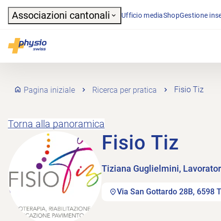
Header
Associazioni cantonali
Ufficio media
Shop
Gestione inse
Navigazione principale
Physioswiss
Pagina iniziale
Ricerca per pratica
Fisio Tiz
Torna alla panoramica
Fisio Tiz
Tiziana Guglielmini, Lavorato
Via San Gottardo 28B, 6598 