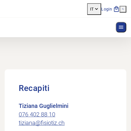
IT
Login
Most
Recapiti
Tiziana Guglielmini
076 402 88 10
tiziana@fisiotiz.ch