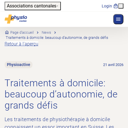
Header
Associations cantonales
Login
Affich
Navigation principale
Physioswiss
Page d’accueil
News
Traitements à domicile: beaucoup d’autonomie, de grands défis
Retour à l'aperçu
Physioactive
21 avril 2026
Traitements à domicile:
beaucoup d’autonomie, de
grands défis
Les traitements de physiothérapie à domicile
connaissent un essor important en Suisse. Les