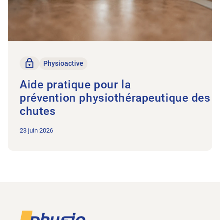
Seulement pour les membres
Physioactive
Aide pratique pour la
prévention physiothérapeutique des
chutes
23 juin 2026
Footer
Vers la page d'accueil