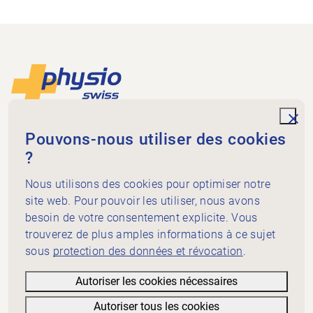
Footer
Vers la page d'accueil
unde
Physioswiss
Pouvons-nous utiliser des cookies
Dammweg 3
?
3013 Bern
Nous utilisons des cookies pour optimiser notre
+41 58 255 36 00
info@physioswiss.ch
site web. Pour pouvoir les utiliser, nous avons
Médias sociaux
besoin de votre consentement explicite. Vous
Important
trouverez de plus amples informations à ce sujet
sous
protection des données et révocation
.
Connaissances
Prestations
Autoriser les cookies nécessaires
A propos de Physioswiss
Autoriser tous les cookies
Informations