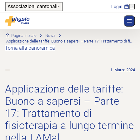
Header
Associazioni cantonali
Login
Mostr
Navigazione principale
Physioswiss
Pagina iniziale
News
Applicazione delle tariffe: Buono a sapersi – Parte 17: Trattamento di fisioterapia a lungo termine nella LAMal
Torna alla panoramica
1. Marzo 2024
Applicazione delle tariffe:
Buono a sapersi – Parte
17: Trattamento di
fisioterapia a lungo termine
nella LAMal