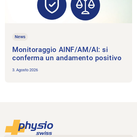
News
Monitoraggio AINF/AM/AI: si
conferma un andamento positivo
3. Agosto 2026
Piè di pagina
Alla pagina iniziale