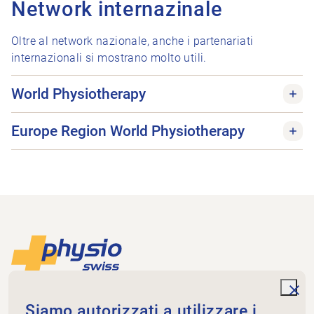
Network internazinale
Oltre al network nazionale, anche i partenariati
internazionali si mostrano molto utili.
World Physiotherapy
Europe Region World Physiotherapy
Piè di pagina
Alla pagina iniziale
unde
Physioswiss
Siamo autorizzati a utilizzare i