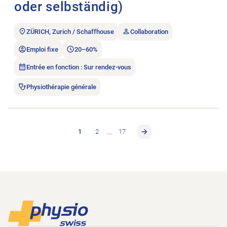
oder selbständig)
ZÜRICH, Zurich / Schaffhouse
Collaboration
Emploi fixe
20–60%
Entrée en fonction : Sur rendez-vous
Physiothérapie générale
…
1
2
17
Footer
Vers la page d'accueil