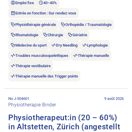
Emploi fixe
40–40%
Entrée en fonction : Sur rendez-vous
Physiothérapie générale
Orthopédie / Traumatologie
Rhumatologie
Chirurgie
Gériatrie
Médecine du sport
Dry Needling
Lymphologie
Troubles musculosquelettiques
Thérapie manuelle
Thérapie vestibulaire
Thérapie manuelle des Trigger points
Ouvrir l’annonce de l’emploi Physiotherapeut:in (20 – 60%) in A
No J-504601
9 août 2026
Physiotherapie Binder
Physiotherapeut:in (20 – 60%)
in Altstetten, Zürich (angestellt