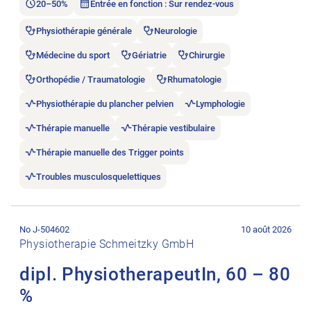
20–50%
Entrée en fonction : Sur rendez-vous
Physiothérapie générale
Neurologie
Médecine du sport
Gériatrie
Chirurgie
Orthopédie / Traumatologie
Rhumatologie
Physiothérapie du plancher pelvien
Lymphologie
Thérapie manuelle
Thérapie vestibulaire
Thérapie manuelle des Trigger points
Troubles musculosquelettiques
Ouvrir l’annonce de l’emploi dipl. PhysiotherapeutIn, 60 – 80 
No J-504602
10 août 2026
Physiotherapie Schmeitzky GmbH
dipl. PhysiotherapeutIn, 60 – 80
%