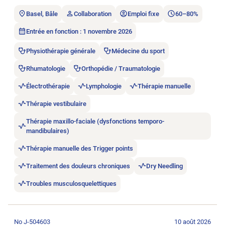
Basel, Bâle
Collaboration
Emploi fixe
60–80%
Entrée en fonction : 1 novembre 2026
Physiothérapie générale
Médecine du sport
Rhumatologie
Orthopédie / Traumatologie
Électrothérapie
Lymphologie
Thérapie manuelle
Thérapie vestibulaire
Thérapie maxillo-faciale (dysfonctions temporo-
mandibulaires)
Thérapie manuelle des Trigger points
Traitement des douleurs chroniques
Dry Needling
Troubles musculosquelettiques
Ouvrir l’annonce de l’emploi Physiotherapeut/-in 60 – 100% /
No J-504603
10 août 2026