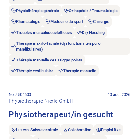
Physiothérapie générale
Orthopédie / Traumatologie
Rhumatologie
Médecine du sport
Chirurgie
Troubles musculosquelettiques
Dry Needling
Thérapie maxillo-faciale (dysfonctions temporo-
mandibulaires)
Thérapie manuelle des Trigger points
Thérapie vestibulaire
Thérapie manuelle
Ouvrir l’annonce de l’emploi Physiotherapeut/in gesucht.
No J-504600
10 août 2026
Physiotherapie Nierle GmbH
Physiotherapeut/in gesucht
Luzern, Suisse centrale
Collaboration
Emploi fixe