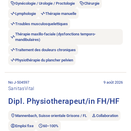
Gynécologie / Urologie / Proctologie
Chirurgie
Lymphologie
Thérapie manuelle
Troubles musculosquelettiques
Thérapie maxillo-faciale (dysfonctions temporo-
mandibulaires)
Traitement des douleurs chroniques
Physiothérapie du plancher pelvien
Ouvrir l’annonce de l’emploi Dipl. Physiotherapeut/in FH/HF.
No J-504597
9 août 2026
SanitasVital
Dipl. Physiotherapeut/in FH/HF
Mannenbach, Suisse orientale Grisons / FL
Collaboration
Emploi fixe
60–100%