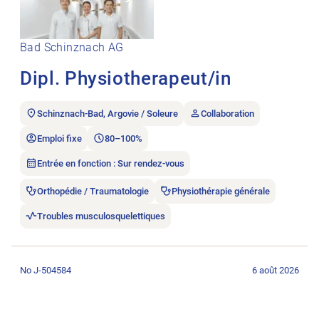
Bad Schinznach AG
Dipl. Physiotherapeut/in
Schinznach-Bad, Argovie / Soleure
Collaboration
Emploi fixe
80–100%
Entrée en fonction : Sur rendez-vous
Orthopédie / Traumatologie
Physiothérapie générale
Troubles musculosquelettiques
Ouvrir l’annonce de l’emploi Geriatrie Physio 30 – 100% in Bü
No J-504584
6 août 2026