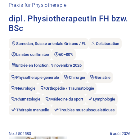
Praxis für Physiotherapie
dipl. PhysiotherapeutIn FH bzw.
BSc
Samedan, Suisse orientale Grisons / FL
Collaboration
Limitée ou illimitée
60–80%
Entrée en fonction : 9 novembre 2026
Physiothérapie générale
Chirurgie
Gériatrie
Neurologie
Orthopédie / Traumatologie
Rhumatologie
Médecine du sport
Lymphologie
Thérapie manuelle
Troubles musculosquelettiques
Ouvrir l’annonce de l’emploi Dipl. Physiotherapeut/in.
No J-504583
6 août 2026