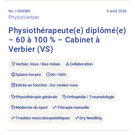
Ouvrir l’annonce de l’emploi Physiothérapeute(e) diplômé(e) –
No J-504589
6 août 2026
PhysioVerbier
Physiothérapeute(e) diplômé(e)
– 60 à 100 % – Cabinet à
Verbier (VS)
Verbier, Vaus / Bas-Valais
Collaboration
Salaire horaire
60–100%
Entrée en fonction : Sur rendez-vous
Physiothérapie générale
Orthopédie / Traumatologie
Médecine du sport
Thérapie manuelle
Troubles musculosquelettiques
Dry Needling
Ouvrir l’annonce de l’emploi Stellvertretung gesucht.