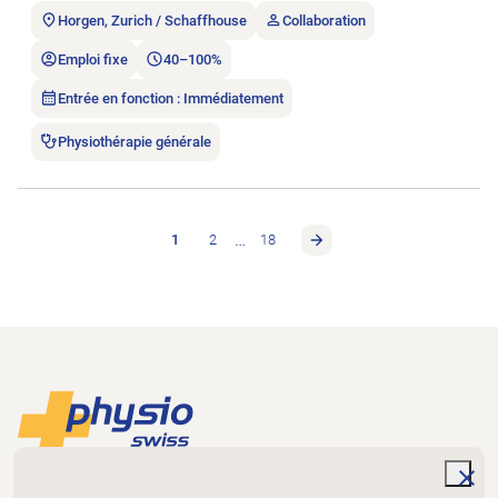
Horgen, Zurich / Schaffhouse
Collaboration
Emploi fixe
40–100%
Entrée en fonction : Immédiatement
Physiothérapie générale
…
1
2
18
Footer
Vers la page d'accueil