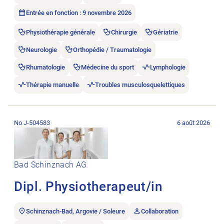
Entrée en fonction : 9 novembre 2026
Physiothérapie générale
Chirurgie
Gériatrie
Neurologie
Orthopédie / Traumatologie
Rhumatologie
Médecine du sport
Lymphologie
Thérapie manuelle
Troubles musculosquelettiques
Ouvrir l’annonce de l’emploi Dipl. Physiotherapeut/in.
No J-504583
6 août 2026
Bad Schinznach AG
Dipl. Physiotherapeut/in
Schinznach-Bad, Argovie / Soleure
Collaboration