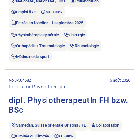
Neuchâtel, Neuchâtel / Jura
Collaboration
Emploi fixe
80–100%
Entrée en fonction : 1 septembre 2025
Physiothérapie générale
Chirurgie
Orthopédie / Traumatologie
Rhumatologie
Médecine du sport
Ouvrir l’annonce de l’emploi dipl. PhysiotherapeutIn FH bzw. 
No J-504582
6 août 2026
Praxis für Physiotherapie
dipl. PhysiotherapeutIn FH bzw.
BSc
Samedan, Suisse orientale Grisons / FL
Collaboration
Limitée ou illimitée
60–80%