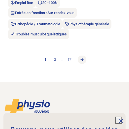
Emploi fixe
80–100%
Entrée en fonction : Sur rendez-vous
Orthopédie / Traumatologie
Physiothérapie générale
Troubles musculosquelettiques
…
1
2
17
Footer
Vers la page d'accueil
unde
Physioswiss