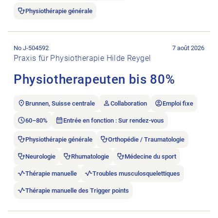
Physiothérapie générale
Ouvrir l’annonce de l’emploi Physiotherapeuten bis 80%.
No J-504592
7 août 2026
Praxis für Physiotherapie Hilde Reygel
Physiotherapeuten bis 80%
Brunnen, Suisse centrale
Collaboration
Emploi fixe
60–80%
Entrée en fonction : Sur rendez-vous
Physiothérapie générale
Orthopédie / Traumatologie
Neurologie
Rhumatologie
Médecine du sport
Thérapie manuelle
Troubles musculosquelettiques
Thérapie manuelle des Trigger points
Ouvrir l’annonce de l’emploi Physiotherapeut*in als Fachveran