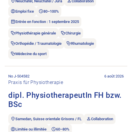
Neuchâtel, Neuchâtel / Jura
Collaboration
Emploi fixe
80–100%
Entrée en fonction : 1 septembre 2025
Physiothérapie générale
Chirurgie
Orthopédie / Traumatologie
Rhumatologie
Médecine du sport
Ouvrir l’annonce de l’emploi dipl. PhysiotherapeutIn FH bzw. 
No J-504582
6 août 2026
Praxis für Physiotherapie
dipl. PhysiotherapeutIn FH bzw.
BSc
Samedan, Suisse orientale Grisons / FL
Collaboration
Limitée ou illimitée
60–80%