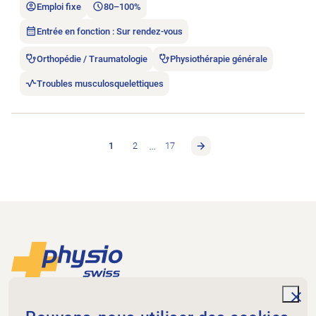
Emploi fixe
80–100%
Entrée en fonction : Sur rendez-vous
Orthopédie / Traumatologie
Physiothérapie générale
Troubles musculosquelettiques
…
1
2
17
Footer
Vers la page d'accueil
unde
Physioswiss