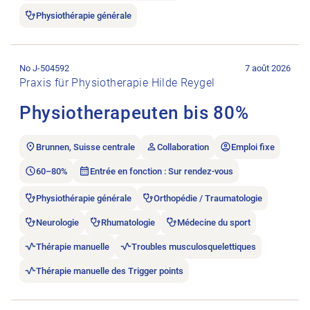
Physiothérapie générale
Ouvrir l’annonce de l’emploi Physiotherapeuten bis 80%.
No J-504592
7 août 2026
Praxis für Physiotherapie Hilde Reygel
Physiotherapeuten bis 80%
Brunnen, Suisse centrale
Collaboration
Emploi fixe
60–80%
Entrée en fonction : Sur rendez-vous
Physiothérapie générale
Orthopédie / Traumatologie
Neurologie
Rhumatologie
Médecine du sport
Thérapie manuelle
Troubles musculosquelettiques
Thérapie manuelle des Trigger points
Ouvrir l’annonce de l’emploi Physiotherapeut*in als Fachveran