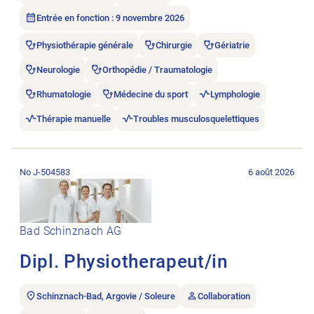
Entrée en fonction : 9 novembre 2026
Physiothérapie générale
Chirurgie
Gériatrie
Neurologie
Orthopédie / Traumatologie
Rhumatologie
Médecine du sport
Lymphologie
Thérapie manuelle
Troubles musculosquelettiques
Ouvrir l’annonce de l’emploi Dipl. Physiotherapeut/in.
No J-504583
6 août 2026
Bad Schinznach AG
Dipl. Physiotherapeut/in
Schinznach-Bad, Argovie / Soleure
Collaboration