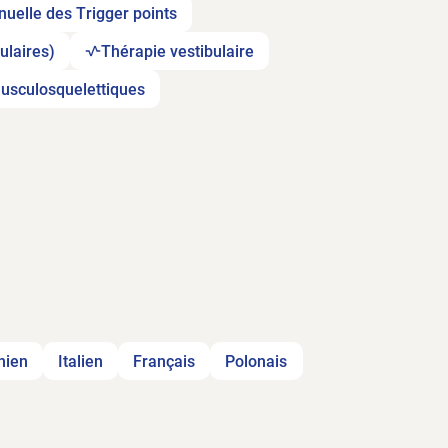
uelle des Trigger points
ulaires)
Thérapie vestibulaire
usculosquelettiques
nien
Italien
Français
Polonais