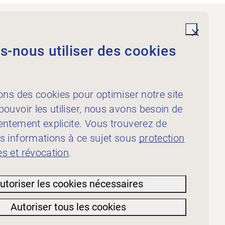
Prestations
undefi
-nous utiliser des cookies
À l’intention des
physiothérapeutes
À l’intention des
ons des cookies pour optimiser notre site
publicateur·rice·s
ouvoir les utiliser, nous avons besoin de
entement explicite. Vous trouverez de
s informations à ce sujet sous
protection
s et révocation
.
ion des
utoriser les cookies nécessaires
Autoriser tous les cookies