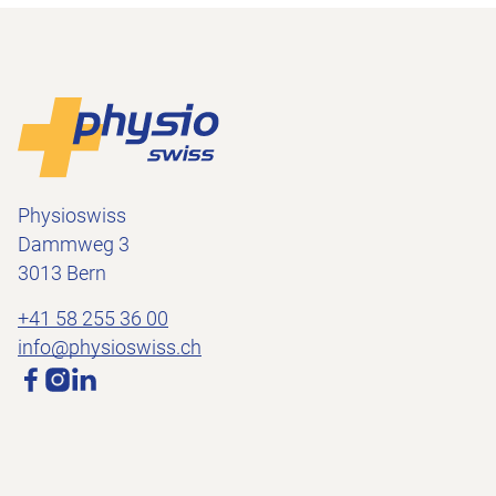
Footer
Vers la page d'accueil
Physioswiss
Dammweg 3
3013 Bern
+41 58 255 36 00
info@physioswiss.ch
Médias sociaux