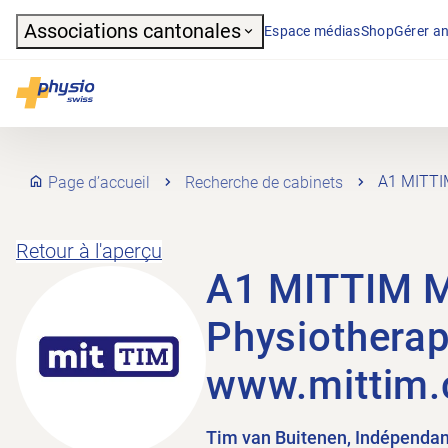
Header
Associations cantonales
Espace médias
Shop
Gérer an
Navigation principale
Physioswiss
Page d’accueil
Recherche de cabinets
A1 MITTI
Retour à l'aperçu
A1 MITTIM 
Physiotherap
www.mittim.
Tim van Buitenen, Indépendan