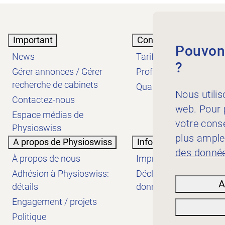
Important
Connaissances
Pouvons
News
Tarifs
?
Gérer annonces / Gérer
Profession
recherche de cabinets
Qualité
Nous utilis
Contactez-nous
web. Pour p
Espace médias de
votre cons
Physioswiss
plus ample
A propos de Physioswiss
Informations
des donnée
À propos de nous
Impressum
Adhésion à Physioswiss:
Déclaration de protect
A
détails
données
Engagement / projets
Politique