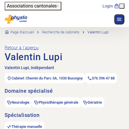
Header
Associations cantonales
Login
Affich
Navigation principale
Physioswiss
Page d’accueil
Recherche de cabinets
Valentin Lupi
Retour à l'aperçu
Valentin Lupi
Valentin Lupi, Indépendant
Cabinet: Chemin du Parc 3A, 1030 Bussigny
076 396 47 88
Domaine spécialisé
Neurologie
Physiothérapie générale
Gériatrie
Spécialisation
Thérapie manuelle