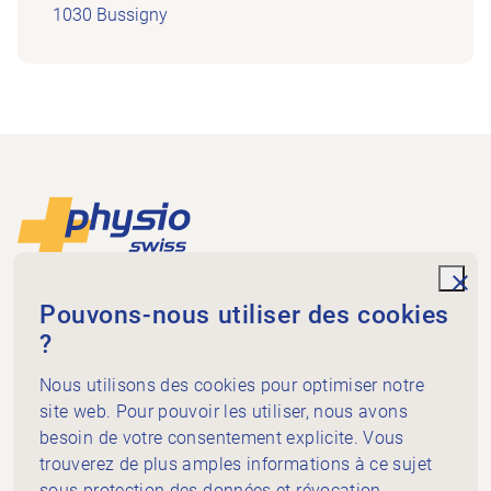
1030 Bussigny
Footer
Vers la page d'accueil
unde
Physioswiss
Pouvons-nous utiliser des cookies
Dammweg 3
?
3013 Bern
+41 58 255 36 00
Nous utilisons des cookies pour optimiser notre
info@physioswiss.ch
site web. Pour pouvoir les utiliser, nous avons
Médias sociaux
besoin de votre consentement explicite. Vous
Important
trouverez de plus amples informations à ce sujet
sous
protection des données et révocation
.