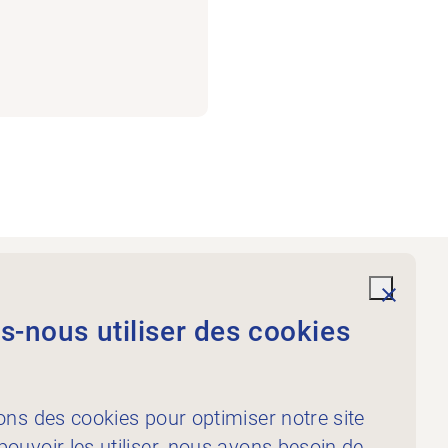
Prestations
undefi
-nous utiliser des cookies
À l’intention des
physiothérapeutes
À l’intention des
ons des cookies pour optimiser notre site
publicateur·rice·s
ouvoir les utiliser, nous avons besoin de