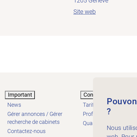
1205 Genève
Site web
Important
Connaissances
Pouvons
News
Tarifs
?
Gérer annonces / Gérer
Profession
recherche de cabinets
Qualité
Nous utilis
Contactez-nous
web. Pour p