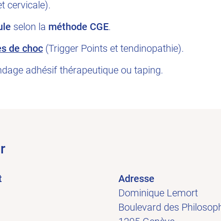
t cervicale).
ule
selon la
méthode CGE
.
s de choc
(Trigger Points et tendinopathie).
dage adhésif thérapeutique ou taping.
r
t
Adresse
Dominique Lemort
Boulevard des Philosop