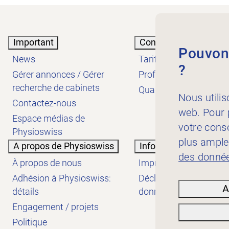
Important
Connaissances
Pouvons
News
Tarifs
?
Gérer annonces / Gérer
Profession
recherche de cabinets
Qualité
Nous utilis
Contactez-nous
web. Pour p
Espace médias de
votre cons
Physioswiss
plus ample
A propos de Physioswiss
Informations
des donnée
À propos de nous
Impressum
Adhésion à Physioswiss:
Déclaration de protect
A
détails
données
Engagement / projets
Politique