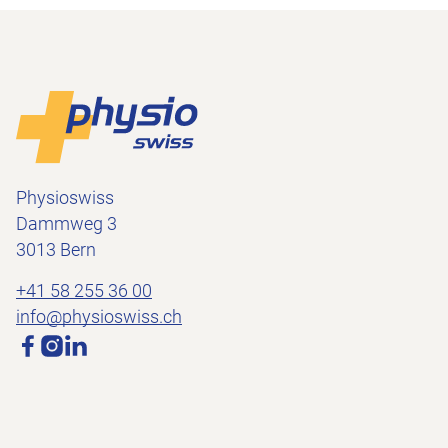
Footer
Vers la page d'accueil
Physioswiss
Dammweg 3
3013 Bern
+41 58 255 36 00
info@physioswiss.ch
Médias sociaux