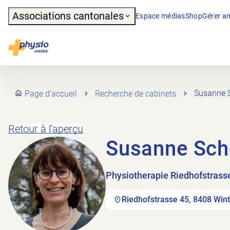
Header
Associations cantonales
Espace médias
Shop
Gérer an
Navigation principale
Physioswiss
Page d’accueil
Recherche de cabinets
Susanne 
Retour à l'aperçu
Susanne Sch
Physiotherapie Riedhofstras
Riedhofstrasse 45, 8408 Wint