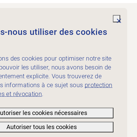
Prestations
undefi
-nous utiliser des cookies
À l’intention des
physiothérapeutes
À l’intention des
ons des cookies pour optimiser notre site
publicateur·rice·s
ouvoir les utiliser, nous avons besoin de
entement explicite. Vous trouverez de
s informations à ce sujet sous
protection
s et révocation
.
ion des
utoriser les cookies nécessaires
Autoriser tous les cookies