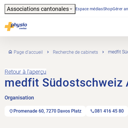
Header
Associations cantonales
Espace médias
Shop
Gérer an
Navigation principale
Physioswiss
Page d’accueil
Recherche de cabinets
medfit S
Retour à l'aperçu
medfit Südostschweiz
Organisation
Promenade 60, 7270 Davos Platz
081 416 45 80