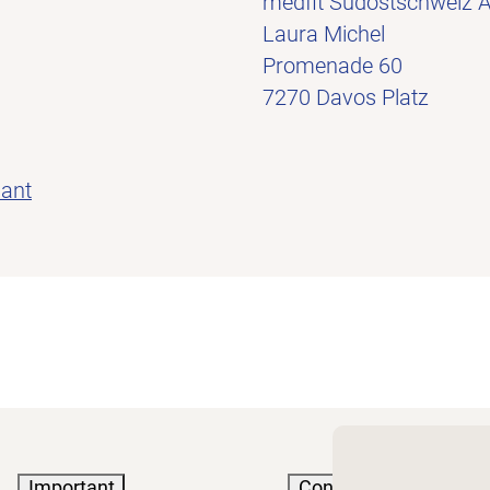
medfit Südostschweiz 
Laura Michel
Promenade 60
7270 Davos Platz
nant
Important
Connaissances