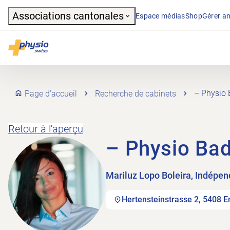
Header
Associations cantonales
Espace médias
Shop
Gérer an
Navigation principale
Physioswiss
Page d’accueil
Recherche de cabinets
– Physio 
Retour à l'aperçu
– Physio Ba
Mariluz Lopo Boleira, Indépen
Hertensteinstrasse 2, 5408 