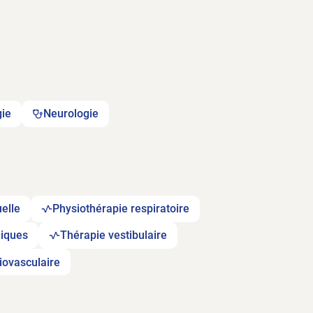
gie
Neurologie
elle
Physiothérapie respiratoire
niques
Thérapie vestibulaire
iovasculaire