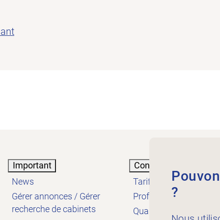
nant
Important
Connaissances
Pouvons
News
Tarifs
?
Gérer annonces / Gérer
Profession
recherche de cabinets
Qualité
Nous utilis