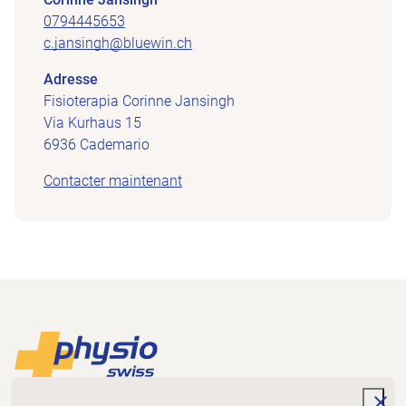
0794445653
c.jansingh@bluewin.ch
Adresse
Fisioterapia Corinne Jansingh
Via Kurhaus 15
6936 Cademario
Contacter maintenant
Footer
Vers la page d'accueil