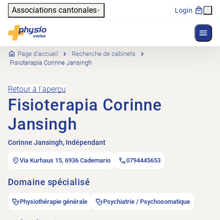
Header
Associations cantonales
Login
Affich
Navigation principale
Physioswiss
Page d’accueil
Recherche de cabinets
Fisioterapia Corinne Jansingh
Retour à l'aperçu
Fisioterapia Corinne
Jansingh
Corinne Jansingh, Indépendant
Via Kurhaus 15, 6936 Cademario
0794445653
Domaine spécialisé
Physiothérapie générale
Psychiatrie / Psychosomatique