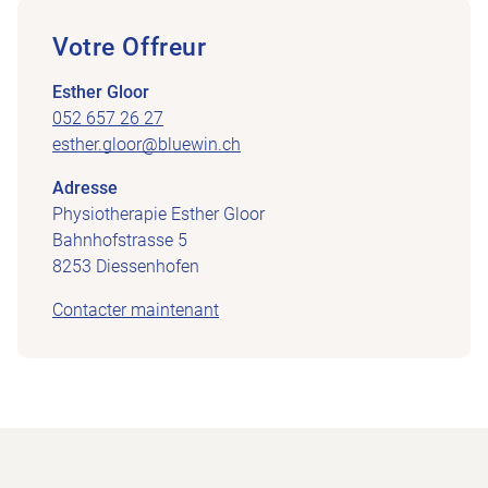
Votre Offreur
Esther Gloor
052 657 26 27
esther.gloor@bluewin.ch
Adresse
Physiotherapie Esther Gloor
Bahnhofstrasse 5
8253 Diessenhofen
Contacter maintenant
Footer
Vers la page d'accueil