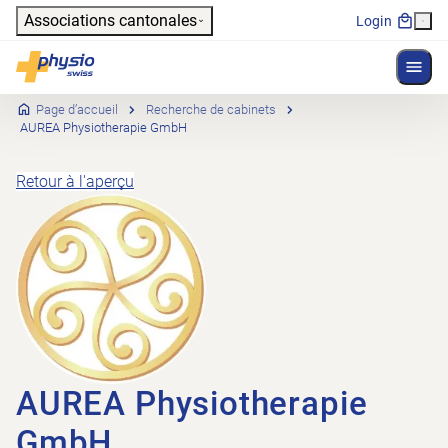
Header
Associations cantonales
Login
Affich
Navigation principale
Physioswiss
Page d’accueil
Recherche de cabinets
AUREA Physiotherapie GmbH
Retour à l'aperçu
AUREA Physiotherapie
GmbH