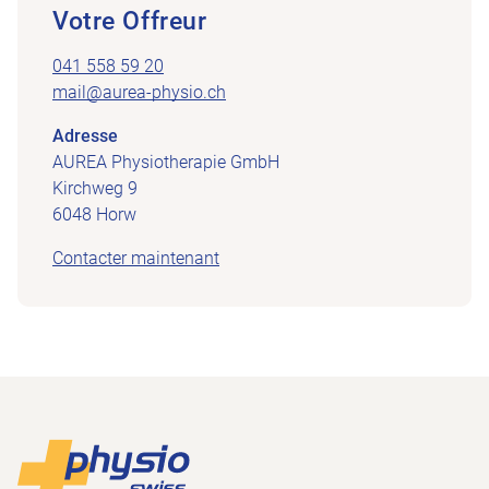
Votre Offreur
041 558 59 20
mail@aurea-physio.ch
Adresse
AUREA Physiotherapie GmbH
Kirchweg 9
6048 Horw
Contacter maintenant
Footer
Vers la page d'accueil