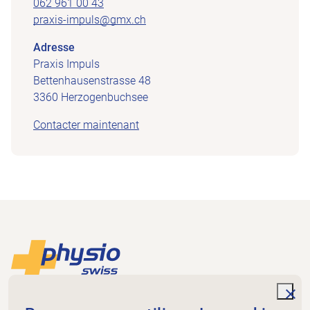
062 961 00 43
praxis-impuls@gmx.ch
Adresse
Praxis Impuls
Bettenhausenstrasse 48
3360 Herzogenbuchsee
Contacter maintenant
Footer
Vers la page d'accueil
unde
Physioswiss