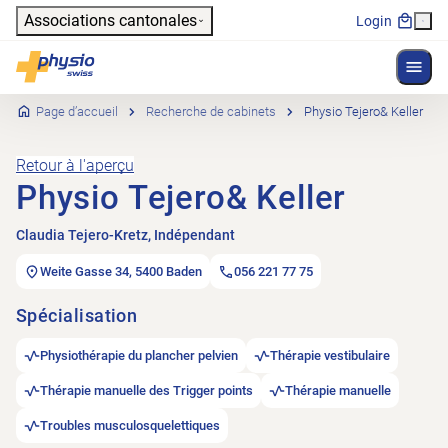
Header
Associations cantonales
Login
Affich
Navigation principale
Physioswiss
Page d’accueil
Recherche de cabinets
Physio Tejero& Keller
Retour à l'aperçu
Physio Tejero& Keller
Claudia Tejero-Kretz, Indépendant
Weite Gasse 34, 5400 Baden
056 221 77 75
Spécialisation
Physiothérapie du plancher pelvien
Thérapie vestibulaire
Thérapie manuelle des Trigger points
Thérapie manuelle
Troubles musculosquelettiques