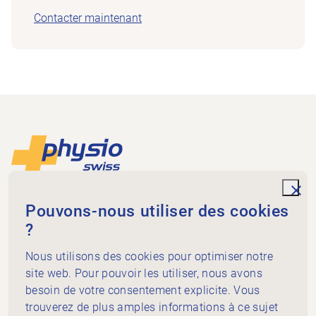
Contacter maintenant
Footer
Vers la page d'accueil
unde
Physioswiss
Pouvons-nous utiliser des cookies
Dammweg 3
?
3013 Bern
+41 58 255 36 00
Nous utilisons des cookies pour optimiser notre
info@physioswiss.ch
site web. Pour pouvoir les utiliser, nous avons
Médias sociaux
besoin de votre consentement explicite. Vous
Important
trouverez de plus amples informations à ce sujet