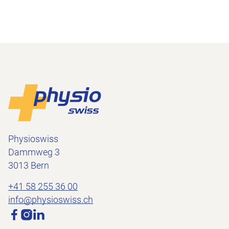
Footer
Vers la page d'accueil
Physioswiss
Dammweg 3
3013 Bern
+41 58 255 36 00
info@physioswiss.ch
Médias sociaux