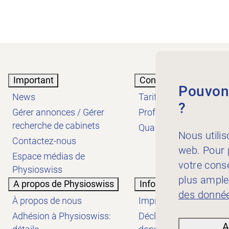
Important
Connaissances
Pouvons
News
Tarifs
?
Gérer annonces / Gérer
Profession
recherche de cabinets
Qualité
Nous utilis
Contactez-nous
web. Pour p
Espace médias de
votre cons
Physioswiss
plus ample
A propos de Physioswiss
Informations
des donnée
À propos de nous
Impressum
Adhésion à Physioswiss:
Déclaration de protect
A