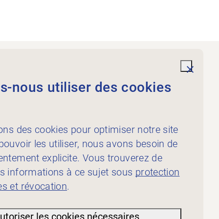
Prestations
undefi
-nous utiliser des cookies
À l’intention des
physiothérapeutes
À l’intention des
ons des cookies pour optimiser notre site
publicateur·rice·s
ouvoir les utiliser, nous avons besoin de
entement explicite. Vous trouverez de
s informations à ce sujet sous
protection
s et révocation
.
ion des
utoriser les cookies nécessaires