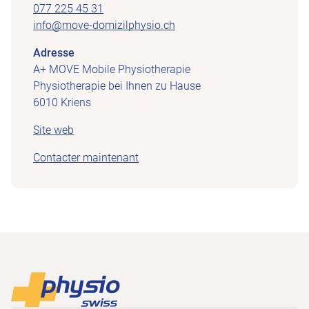
077 225 45 31
info@move-domizilphysio.ch
Adresse
A+ MOVE Mobile Physiotherapie
Physiotherapie bei Ihnen zu Hause
6010 Kriens
Site web
Contacter maintenant
Footer
Vers la page d'accueil