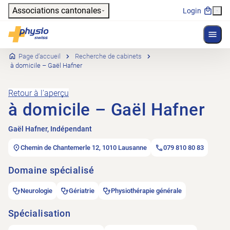
Header
Associations cantonales
Login
Affich
Navigation principale
Physioswiss
Page d’accueil
Recherche de cabinets
à domicile – Gaël Hafner
Retour à l'aperçu
à domicile – Gaël Hafner
Gaël Hafner, Indépendant
Chemin de Chantemerle 12, 1010 Lausanne
079 810 80 83
Domaine spécialisé
Neurologie
Gériatrie
Physiothérapie générale
Spécialisation