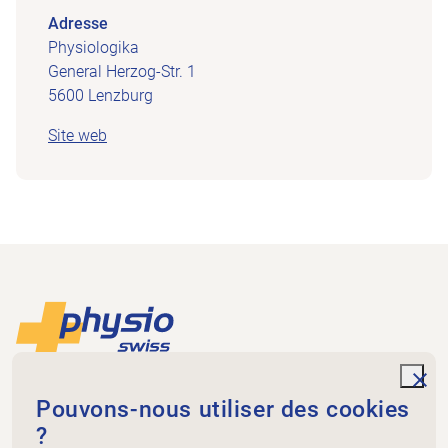
Adresse
Physiologika
General Herzog-Str. 1
5600 Lenzburg
Site web
Footer
Vers la page d'accueil
unde
Physioswiss
Pouvons-nous utiliser des cookies
Dammweg 3
?
3013 Bern