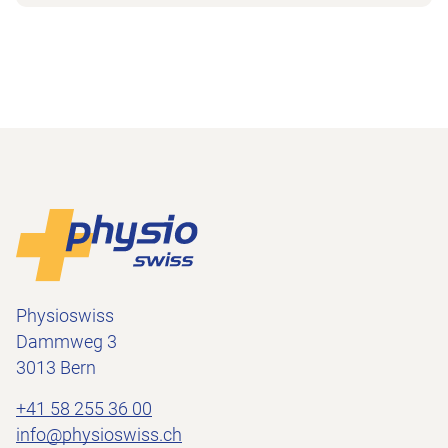
Footer
Vers la page d'accueil
Physioswiss
Dammweg 3
3013 Bern
+41 58 255 36 00
info@physioswiss.ch