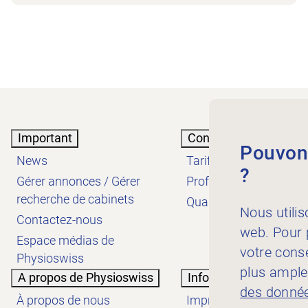
Important
Connaissances
Pouvons
News
Tarifs
?
Gérer annonces / Gérer
Profession
recherche de cabinets
Qualité
Nous utilis
Contactez-nous
web. Pour p
Espace médias de
votre cons
Physioswiss
plus ample
A propos de Physioswiss
Informations
des donnée
À propos de nous
Impressum