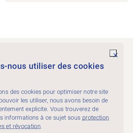
Prestations
undefi
-nous utiliser des cookies
À l’intention des
physiothérapeutes
À l’intention des
ons des cookies pour optimiser notre site
publicateur·rice·s
ouvoir les utiliser, nous avons besoin de
entement explicite. Vous trouverez de
s informations à ce sujet sous
protection
s et révocation
.