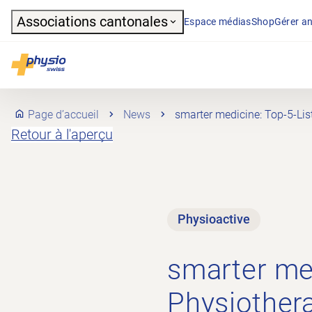
Header
Associations cantonales
Espace médias
Shop
Gérer an
Navigation principale
Physioswiss
Page d’accueil
News
smarter medicine: Top-5-List
Retour à l'aperçu
Physioactive
smarter med
Physiothera