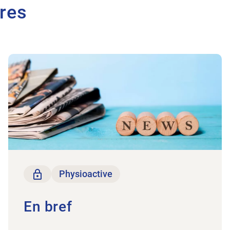
ires
Vers l'article En bref
Seulement pour les membres
Physioactive
En bref