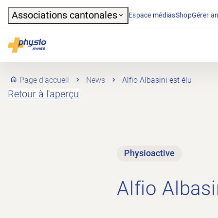
Header
Associations cantonales
Espace médias
Shop
Gérer an
Navigation principale
Physioswiss
Page d’accueil
News
Alfio Albasini est élu
Retour à l'aperçu
Physioactive
Alfio Albasi