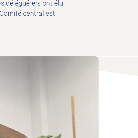
s délégué⸱e⸱s ont élu
Comité central est