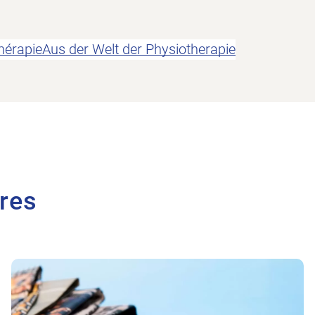
hérapie
Aus der Welt der Physiotherapie
ires
Vers l'article En bref