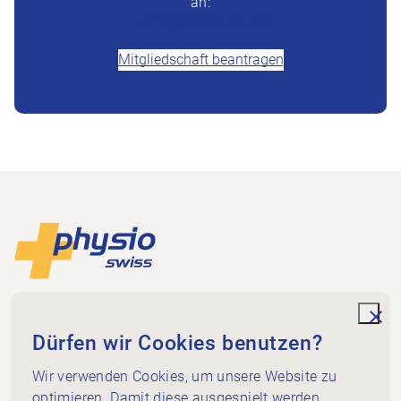
an:
+41 (0)58 255 36 00
Mitgliedschaft beantragen
Footer
Zur Startseite
Physioswiss
Dammweg 3
unde
Dürfen wir Cookies benutzen?
3013 Bern
+41 58 255 36 00
Wir verwenden Cookies, um unsere Website zu
info@physioswiss.ch
optimieren. Damit diese ausgespielt werden