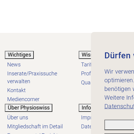
Dürfen 
Wichtiges
Wissen
News
Tarif
Wir verwen
Inserate/Praxissuche
Profession
optimieren
verwalten
Qualität
benötigen w
Kontakt
Weitere In
Mediencorner
Datenschut
Über Physioswiss
Informatives
Über uns
Impressum
Mitgliedschaft im Detail
Datenschutzerklärung