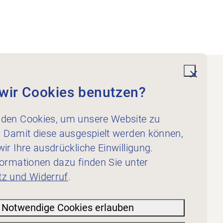
undefi
wir Cookies benutzen?
Dienstleistungen
Für Physiotherapeut:innen
den Cookies, um unsere Website zu
Für Inserent:innen
. Damit diese ausgespielt werden können,
ir Ihre ausdrückliche Einwilligung.
formationen dazu finden Sie unter
z und Widerruf
.
Notwendige Cookies erlauben