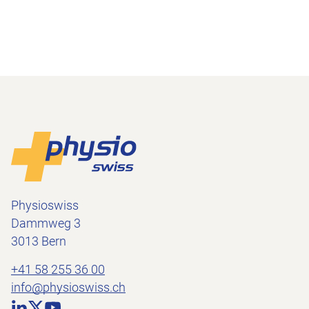
Footer
Zur Startseite
Physioswiss
Dammweg 3
3013 Bern
+41 58 255 36 00
info@physioswiss.ch