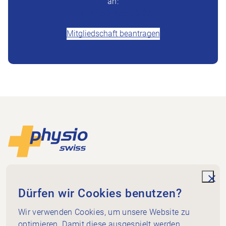
an:
+41 (0)58 255 36 00
Mitgliedschaft beantragen
Footer
Zur Startseite
Physioswiss
Dammweg 3
unde
Dürfen wir Cookies benutzen?
3013 Bern
+41 58 255 36 00
Wir verwenden Cookies, um unsere Website zu
info@physioswiss.ch
optimieren. Damit diese ausgespielt werden