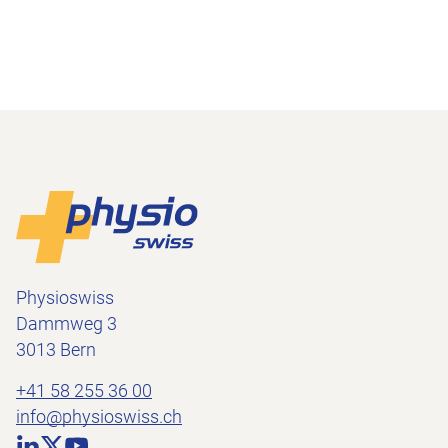
Footer
Zur Startseite
Physioswiss
Dammweg 3
3013 Bern
+41 58 255 36 00
info@physioswiss.ch