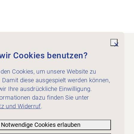
undefi
wir Cookies benutzen?
Dienstleistungen
Für Physiotherapeut:innen
den Cookies, um unsere Website zu
Für Inserent:innen
. Damit diese ausgespielt werden können,
ir Ihre ausdrückliche Einwilligung.
formationen dazu finden Sie unter
z und Widerruf
.
Notwendige Cookies erlauben