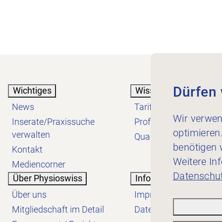
Dürfen 
Wichtiges
Wissen
News
Tarif
Wir verwen
Inserate/Praxissuche
Profession
optimieren
verwalten
Qualität
benötigen w
Kontakt
Weitere In
Mediencorner
Datenschut
Über Physioswiss
Informatives
Über uns
Impressum
Mitgliedschaft im Detail
Datenschutzerklärung