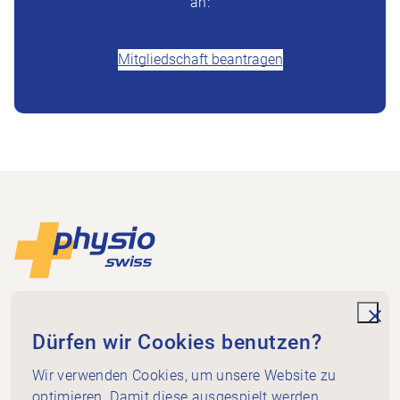
an:
+41 (0)58 255 36 00
Mitgliedschaft beantragen
Footer
Zur Startseite
Physioswiss
Dammweg 3
unde
Dürfen wir Cookies benutzen?
3013 Bern
+41 58 255 36 00
Wir verwenden Cookies, um unsere Website zu
info@physioswiss.ch
optimieren. Damit diese ausgespielt werden