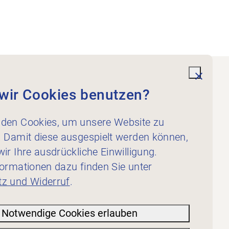
undefi
wir Cookies benutzen?
Dienstleistungen
Für Physiotherapeut:innen
den Cookies, um unsere Website zu
Für Inserent:innen
. Damit diese ausgespielt werden können,
ir Ihre ausdrückliche Einwilligung.
formationen dazu finden Sie unter
z und Widerruf
.
Notwendige Cookies erlauben