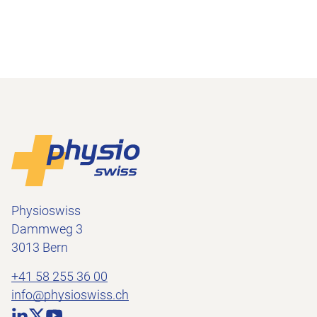
Footer
Zur Startseite
Physioswiss
Dammweg 3
3013 Bern
+41 58 255 36 00
info@physioswiss.ch