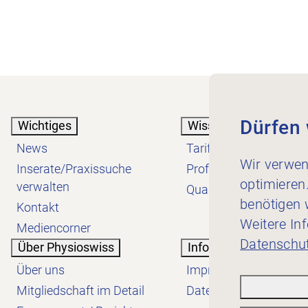
Dürfen 
Wichtiges
Wissen
News
Tarif
Wir verwen
Inserate/Praxissuche
Profession
optimieren
verwalten
Qualität
benötigen w
Kontakt
Weitere In
Mediencorner
Datenschut
Über Physioswiss
Informatives
Über uns
Impressum
Mitgliedschaft im Detail
Datenschutzerklärung