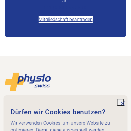
an:
+41 (0)58 255 36 00
Mitgliedschaft beantragen
Footer
Zur Startseite
Physioswiss
Dammweg 3
unde
Dürfen wir Cookies benutzen?
3013 Bern
+41 58 255 36 00
Wir verwenden Cookies, um unsere Website zu
info@physioswiss.ch
optimieren. Damit diese ausgespielt werden