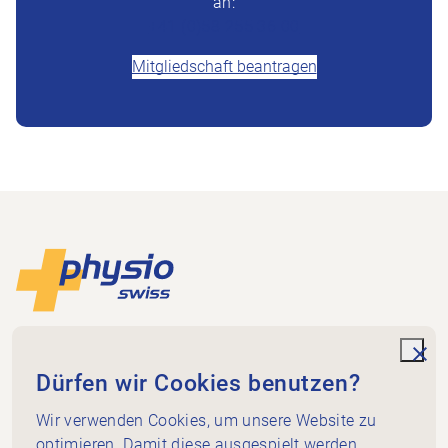
an:
+41 (0)58 255 36 00
Mitgliedschaft beantragen
Footer
Zur Startseite
Physioswiss
Dammweg 3
unde
Dürfen wir Cookies benutzen?
3013 Bern
+41 58 255 36 00
Wir verwenden Cookies, um unsere Website zu
info@physioswiss.ch
optimieren. Damit diese ausgespielt werden