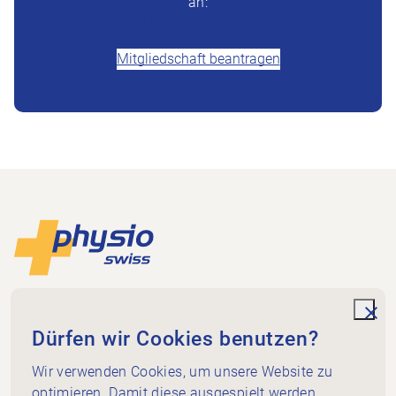
an:
+41 (0)58 255 36 00
Mitgliedschaft beantragen
Footer
Zur Startseite
Physioswiss
Dammweg 3
unde
Dürfen wir Cookies benutzen?
3013 Bern
+41 58 255 36 00
Wir verwenden Cookies, um unsere Website zu
info@physioswiss.ch
optimieren. Damit diese ausgespielt werden